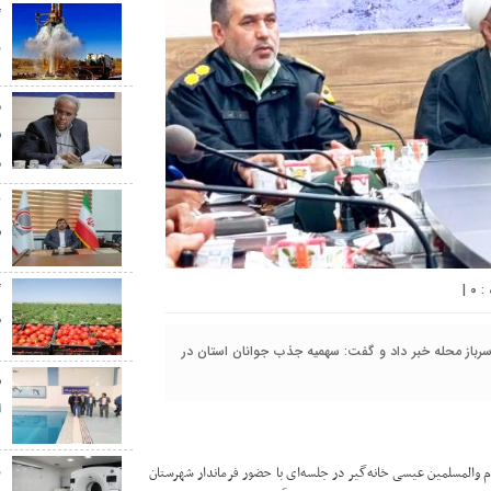
گ
ر
م
س
م
س
|
۰
گ
ط
باز محله خبر داد و گفت: سهمیه جذب جوانان استان در
س
ا
ز
م والمسلمین عیسی خانه‌گیر در جلسه‌ای با حضور فرماندار شهرستان