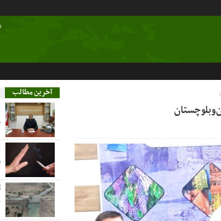
ا
آخرین مطالب
‌وبلوچستان
م
ز
س
آ
خ