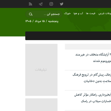
وقات شرعی
قیمت ها
آب و هوا
خوراک
پنجشنبه / ۱۵ مرداد / ۱۴۰۵
۲ آرایشگاه متخلف در هیرمند
هروموم شدند
هک، پیش‌گام در ترویج فرهنگ
لامتِ بدون دخانیات
بخیزداری، راهکار مؤثر کاهش
سارات سیلاب در راسک