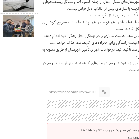
شهرستان‌های شمال استان از جمله کمبود آب و مسائل زیست‌محیطی،
پ
قایسه با سال‌های پیش از انقلاب قابل قیاس نیست.
یه تأکیدات رهبری شکل گرفته است.
خ
ا افغانستان را هم فرصت و هم تهدید دانست و تصریح کرد: برای
ص
شکل گرفته است.
ه می‌دهد خدمت سربازی را در نزدیکی محل زندگی خود انجام دهند.
گواهینامه رانندگی برای خانواده‌های کم‌بضاعت حذف خواهد شد.
 هیرمند تأکید کرد: درخواست شورای تأمین شهرستان از طریق مصوبه به
دد.
می از حدود هزار نفر در سال‌های گذشته به بیش از سه هزار نفر در
 دانست.
https://sibosooran.ir/?p=2109
توسط تیم مدیریت در وب منتشر خواهد شد.
واهد شد.