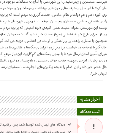
هیرمند، معتمدین و ریش‌سفیدان این شهرستان، با اشاره به مشکلات موجود در 
بیان کرد: با این حال، پیشرفت‌های حوزه‌های بهداشت، راه‌وساختمان و سواد در م
وی افزود: همّ و غم دولت و نظام اسلامی، خدمت‌گزاری به مردم است که بر پا
رئیس عقیدتی سیاسی سیستا‌ن‌وبلوچستان، موقعیت هم‌مرزی شهرستان هیرمند ب
توسعه این شهرستان، مقوله امنیت نقشی کلیدی دارد؛ امنیتی که بر پایه مردم 
وی از اجرای طرح شهید فضیلتی (سرباز محله) خبر داد و گفت: به جوانان اجاز
همچنین، با تعامل با راهنمایی و رانندگی و فرماندهی انتظامی، هزینه دریافت 
خانه‌گیر با توجه به در خواست مردم بر لزوم افزایش پاسگاه‌ها و کلانتری‌ها در
شورای تأمین استان ارسال شود تا با تبدیل پاسگاه‌های کم‌کاربرد، این نیاز مرتفع گر
وی در پایان از افزایش سهمیه جذب جوانان سیستان و بلوچستان در نیروی انتظا
حال حاضر خبر داد و این اقدام را نتیجه پیگیری‌های انجام‌شده با مسئولان ارشد
انتهای خبر/
اخبار مشابه
ثبت دیدگاه
دیدگاه های ارسال شده توسط شما، پس از تایید 
پیام هایی که حاوی تهمت یا افترا باشد منتشر نخ