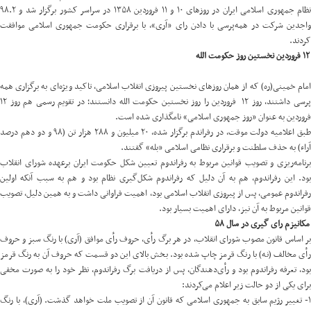
نظام جمهوری اسلامی ایران در روزهای ۱۰ و ۱۱ فروردین ۱۳۵۸ در سراسر کشور برگزار شد و ۹۸.۲
واجدین شرکت در همه‌پرسی با دادن رای «آری»، با برقراری حکومت جمهوری اسلامی موافقت
کردند.
۱۲ فروردین نخستین روز حکومت الله
امام خمینی(ره) که از همان روزهای نخستین پیروزی انقلاب اسلامی، تاکید ویژه‌ای به برگزاری همه
پرسی داشتند، روز ۱۲ فروردین را روز نخستین حکومت الله دانستند؛ در تقویم رسمی هم روز ۱۲
فروردین به عنوان «روز جمهوری اسلامی» نامگذاری شده است.
طبق اعلامیه دولت موقت، در رفراندم برگزار شده، ۲۰ میلیون و ۲۸۸ هزار تن (۹۸ و دو دهم درصد
آراء) به حذف سلطنت و برقراری نظامی اسلامی «بله» گفتند.
برنامه‌ریزی و تصویب قوانین مربوط به رفراندوم تعیین شکل حکومت ایران برعهده شورای انقلاب
بود. این رفراندوم، هم به آن دلیل که رفراندوم شکل‌گیری نظام بود و هم به سبب آنکه اولین
رفراندوم عمومی، پس از پیروزی انقلاب اسلامی بود، اهمیت فراوانی داشت و به همین دلیل، تصویب
قوانین مربوط به آن نیز، دارای اهمیت بسیار بود.
مکانیزم رای گیری در سال ۵۸
بر اساس قانون مصوب شورای انقلاب، در هر برگ رأی، حروف رأی موافق (آری) با رنگ سبز و حروف
رأی مخالف (نه) با رنگ قرمز چاپ شده بود. بخش بالای این دو قسمت که حروف آن به رنگ قرمز
بود، تعرفه رفراندوم بود و رأی‌دهندگان، پس از دریافت برگ رفراندوم، نظر خود را به صورت مخفی
برای یکی از دو حالت زیر اعلام می‌کردند:
۱- تغییر رژیم سابق به جمهوری اسلامی که قانون آن از تصویب ملت خواهد گذشت. (آری)، با رنگ