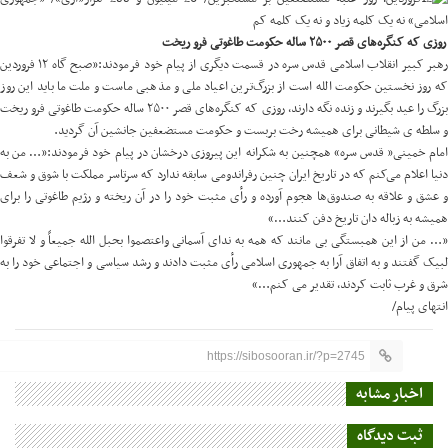
روزی که کنگره‌های قصر ۲۵۰۰ ساله حکومت طاغوتی فرو ریخت
رهبر کبیر انقلاب اسلامی قدس سره در قسمت دیگری از پیام خود فرمودند:«صبح گاه ۱۲ فروردین
که روز نخستین حکومت الله است از بزرگ‌ترین اعیاد ملی و مذهبی ماست و ملت ما باید این روز
بزرگ را عید بگیرند و زنده نگه دارند، روزی که کنگره‌های قصر ۲۵۰۰ ساله حکومت طاغوتی فرو ریخت
و سلطه ی شیطانی برای همیشه رخت بربست و حکومت مستضعفین جانشین آن گردید.
امام خمینی« قدس سره» همچنین به شکرانه این پیروزی درخشان در پیام خود فرمودند:«… من به
دنیا اعلام می‌کنم که در تاریخ ایران چنین رفراندومی سابقه ندارد که سرتاسر مملکت با شوق و شعف
و عشق و علاقه به صندوق‌ها هجوم آورده و رأی مثبت خود را در آن ریخته و رژیم طاغوتی را برای
همیشه به زباله دان تاریخ دفن کنند…»
«… من از این همبستگی بی مانند که همه به ندای آسمانی واعتصموا بحبل الله جمیعاً و لا تفرقوا
لبیک گفتند و به اتفاق آرا به جمهوری اسلامی رأی مثبت دادند و رشد سیاسی و اجتماعی خود را به
شرق و غرب ثابت کردند، تقدیر می کنم…»
انتهای پیام/
https://sibosooran.ir/?p=2745
اخبار مشابه
ثبت دیدگاه