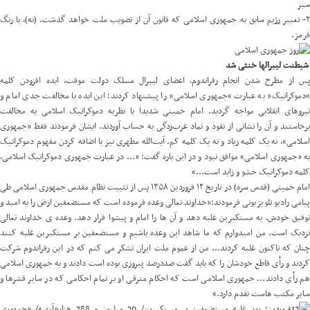
سبز
۲- تغییر رژیم سابق به جمهوری اسلامی که قانون آن از تصویب ملت خواهد گذشت. (نه)، با رنگ
قرمز.
شیطنت لیبرالها خنثی شد
پس از مطرح شدن انجام رفراندوم، اعضای لیبرال مسلک دولت موقت، ایده افزودن کلمه
“دموکراتیک” به عبارت “جمهوری اسلامی” را پیشنهاد کردند؛ این ایده با مخالفت جدی امام و
نیروهای انقلابی مواجه گردید. امام خمینی شدیدا با نظریه دموکراتیک اسلامی به مخالفت
برخاستند و آن را نشانی از نفوذ و نماد غرب‌زدگی به حساب آوردند. ایشان فرمودند فقط «جمهوری
اسلامی»، نه یک کلمه زیاد و نه یک کلمه کم. آیت‌الله مطهری نیز با اضافه کردن مفهوم دموکراتیک
به «جمهوری اسلامی» موافق نبود و در این باره گفت: «… در عبارت جمهوری دموکراتیک اسلامی،
کلمه دموکراتیک حشو و زاید است…»
امام خمینی (قدس سره) در تاریخ ۱۲ فروردین ۱۳۵۸ پس از تثبیت نظام مقدس جمهوری اسلامی طی
پیامی رادیو تلویزیونی فرمودند:«خداوند تعالی وعده فرموده است که مستضعفین ارض را به امید و
توفیق خودش، به مستکبرین غلبه دهد و آن ها را امام و پیشوا قرار دهد. وعده ی خداوند تعالی
نزدیک است. من امیدوارم که ما شاهد این وعده باشیم و مستضعفین بر مستکبرین غلبه کنند
چنان که تاکنون غلبه کردند… من از عموم ملت ایران تشکر می کنم که در این رفراندوم شرکت
کردند و رأی قاطع خودشان را که باید گفت صددرصد پیروزی بوده است دادند و به جمهوری اسلامی
هم رأی دادند… جمهوری اسلامی است که احکام مترقی او بر تمام احکامی که در سایر قشرها و
سایر مکتب هاست تقدم دارد.»