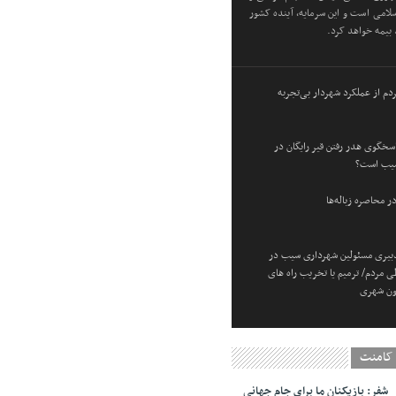
سلامی است و این سرمایه، آینده کشور
د بیمه خواهد کرد.
دم از عملکرد شهردار بی‌تجربه
خگوی هدر رفتن قیر رایگان در
یب است؟
 محاصره زباله‌ها
بیری مسئولین شهرداری سیب در
طی مردم/ ترمیم یا تخریب راه های
ون شهری
کامنت
شفر: بازیکنان ما برای جام جهانی