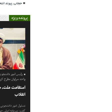
حجاب، پیوند انت
پرونده ویژه
رئیس امور دانشجویی
واحد سراوان مطرح کرد
استقامت ملت، ض
انقلاب
مسئول امور دانشجویی و
گفت: سرمایه اصلی جمه