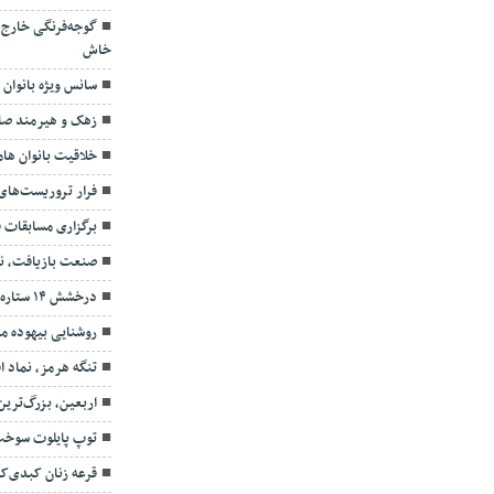
گوجه‌فرنگی خارج 
خاش
سانس ویژه بانوان
زهک و هیرمند صا
خلاقیت بانوان ها
فرار تروریست‌های 
برگزاری مسابقات ف
صنعت بازیافت، نس
درخشش ۱۴ ستاره چابهار در آسمان هنر
روشنایی بیهوده مع
تنگه هرمز، نماد ا
اربعین، بزرگ‌تری
توپ پایلوت سوخت
قرعه زنان کبدی‌کا