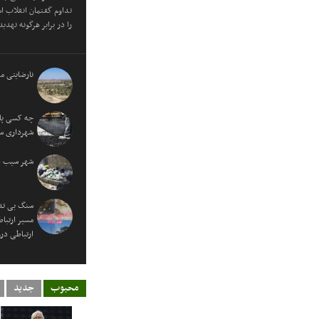
تداوم گفتمان انقلاب ا
را در برابر هرگونه تهدی
نارضایتی مر
چه کسی پاس
شهرداری س
شهر سیب در
سنگ بی تد
مسیر ارتبا
ارتباطی در
محبوب
جدید