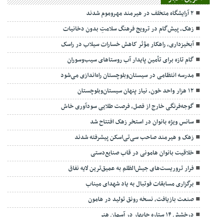
۲ آرایشگاه متخلف در هیرمند مهروموم شدند
زهک، پیش‌گام در ترویج فرهنگ سلامتِ بدون دخانیات
آبخیزداری، راهکار مؤثر کاهش خسارات سیلاب در راسک
گام تازه برای تأمین پایدار آب روستاهای سیب‌وسوران
مدرسه انتظامی در سیستان‌وبلوچستان راه‌اندازی می‌شود
۱۲ هزار واحد خون، نیاز پنهان سیستان‌وبلوچستان
گوجه‌فرنگی خارج از فصل، فرصت طلایی سودآوری خاش
سانس ویژه بانوان در استخر زهک افتتاح شد
زهک و هیرمند صاحب سی‌تی‌اسکن پیشرفته شدند
خلاقیت بانوان هامونی در قاب صنایع‌دستی
فرار تروریست‌های جیش‌الظلم به عمیق‌ترین لایه نفاق
برگزاری مسابقات فوتبال به یاد شهدای میناب
صنعت بازیافت، نسخه رونق تولید در هامون
درخشش ۱۴ ستاره چابهار در آسمان هنر