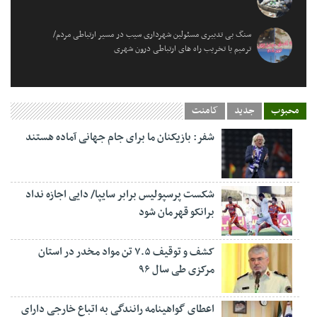
سنگ بی تدبیری مسئولین شهرداری سیب در مسیر ارتباطی مردم/
ترمیم یا تخریب راه های ارتباطی درون شهری
محبوب
جدید
کامنت
شفر: بازیکنان ما برای جام جهانی آماده هستند
شکست پرسپولیس برابر سایپا/ دایی اجازه نداد
برانکو قهرمان شود
کشف و توقیف ۷.۵ تن مواد مخدر در استان
مرکزی طی سال ۹۶
اعطای گواهینامه رانندگی به اتباع خارجی دارای