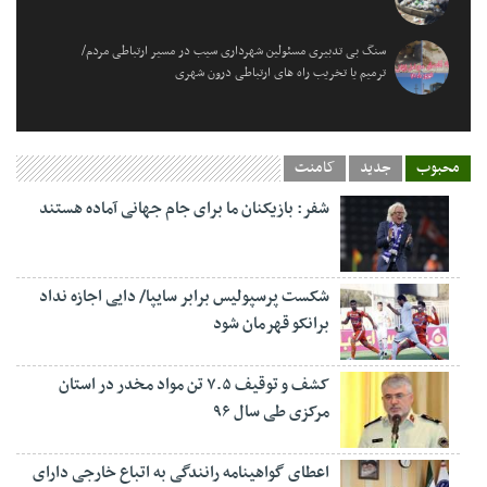
سنگ بی تدبیری مسئولین شهرداری سیب در مسیر ارتباطی مردم/
ترمیم یا تخریب راه های ارتباطی درون شهری
محبوب
جدید
کامنت
شفر: بازیکنان ما برای جام جهانی آماده هستند
شکست پرسپولیس برابر سایپا/ دایی اجازه نداد
برانکو قهرمان شود
کشف و توقیف ۷.۵ تن مواد مخدر در استان
مرکزی طی سال ۹۶
اعطای گواهینامه رانندگی به اتباع خارجی دارای