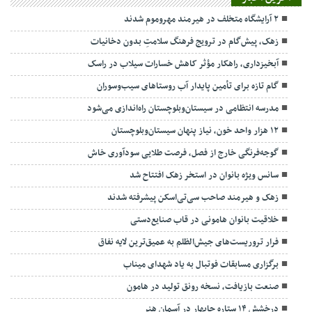
۲ آرایشگاه متخلف در هیرمند مهروموم شدند
زهک، پیش‌گام در ترویج فرهنگ سلامتِ بدون دخانیات
آبخیزداری، راهکار مؤثر کاهش خسارات سیلاب در راسک
گام تازه برای تأمین پایدار آب روستاهای سیب‌وسوران
مدرسه انتظامی در سیستان‌وبلوچستان راه‌اندازی می‌شود
۱۲ هزار واحد خون، نیاز پنهان سیستان‌وبلوچستان
گوجه‌فرنگی خارج از فصل، فرصت طلایی سودآوری خاش
سانس ویژه بانوان در استخر زهک افتتاح شد
زهک و هیرمند صاحب سی‌تی‌اسکن پیشرفته شدند
خلاقیت بانوان هامونی در قاب صنایع‌دستی
فرار تروریست‌های جیش‌الظلم به عمیق‌ترین لایه نفاق
برگزاری مسابقات فوتبال به یاد شهدای میناب
صنعت بازیافت، نسخه رونق تولید در هامون
درخشش ۱۴ ستاره چابهار در آسمان هنر