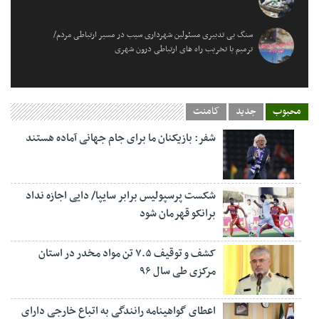
سنگ بی تدبیری مسئولین شهرداری سیب در مسیر ارتباطی مردم/
ترمیم یا تخریب راه های ارتباطی درون شهری
محبوب
جدید
کامنت
شفر: بازیکنان ما برای جام جهانی آماده هستند
شکست پرسپولیس برابر سایپا/ دایی اجازه نداد
برانکو قهرمان شود
کشف و توقیف ۷.۵ تن مواد مخدر در استان
مرکزی طی سال ۹۶
اعطای گواهینامه رانندگی به اتباع خارجی دارای