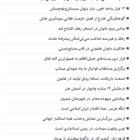
۱۲ هزار واحد خون، نیاز پنهان سیستان‌وبلوچستان
گوجه‌فرنگی خارج از فصل، فرصت طلایی سودآوری خاش
سانس ویژه بانوان در استخر زهک افتتاح شد
زهک و هیرمند صاحب سی‌تی‌اسکن پیشرفته شدند
خلاقیت بانوان هامونی در قاب صنایع‌دستی
فرار تروریست‌های جیش‌الظلم به عمیق‌ترین لایه نفاق
برگزاری مسابقات فوتبال به یاد شهدای میناب
صنعت بازیافت، نسخه رونق تولید در هامون
درخشش ۱۴ ستاره چابهار در آسمان هنر
روشنایی بیهوده معابر در شهرستان نیمروز
تنگه هرمز، نماد اقتدار ایران اسلامی است
اربعین، بزرگ‌ترین نمایش وحدت علیه استکبار جهانی
توپ پایلوت سوخت، در زمین استانداری است
قرعه زنان کبدی‌کار در ناگویا سخت‌تر از مردان