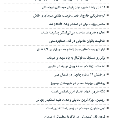
۱۲ هزار واحد خون، نیاز پنهان سیستان‌وبلوچستان
گوجه‌فرنگی خارج از فصل، فرصت طلایی سودآوری خاش
سانس ویژه بانوان در استخر زهک افتتاح شد
زهک و هیرمند صاحب سی‌تی‌اسکن پیشرفته شدند
خلاقیت بانوان هامونی در قاب صنایع‌دستی
فرار تروریست‌های جیش‌الظلم به عمیق‌ترین لایه نفاق
برگزاری مسابقات فوتبال به یاد شهدای میناب
صنعت بازیافت، نسخه رونق تولید در هامون
درخشش ۱۴ ستاره چابهار در آسمان هنر
روشنایی بیهوده معابر در شهرستان نیمروز
تنگه هرمز، نماد اقتدار ایران اسلامی است
اربعین، بزرگ‌ترین نمایش وحدت علیه استکبار جهانی
توپ پایلوت سوخت، در زمین استانداری است
قرعه زنان کبدی‌کار در ناگویا سخت‌تر از مردان