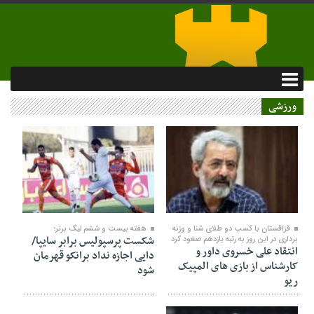
ورزشی
۰۹ فروردین ۱۳۹۷
۰۹ فروردین ۱۳۹۷
قزاقستان با کسب دو طلای شنا و وزنه
هفته بیست و ششم لیگ برتر؛
شکست پرسپولیس برابر سایپا/
برداری در این روز به رتبه یازدهم صعود کرد
انتقاد علی خسروی داور و
دایی اجازه نداد برانکو قهرمان
کارشناس از بازی های المپیک
شود
ریو