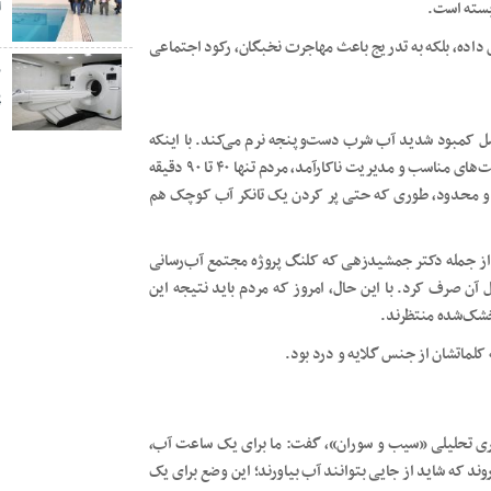
ا
بسته است.
اده، بلکه به تدریج باعث مهاجرت نخبگان، رکود اجتماعی
ز
پ
 سال است که با معضل کمبود شدید آب شرب دست‌وپنجه نرم می‌کند. با اینکه
منابع آبی طبیعی در نزدیکی شهر وجود دارد، اما به دلیل نبود زیرساخت‌های مناسب و مدیریت ناکارآمد، مردم تنها ۴۰ تا ۹۰ دقیقه
وبتی و محدود، طوری که حتی پر کردن یک تانکر آب کوچک هم
 از جمله دکتر جمشیدزهی که کلنگ پروژه مجتمع آب‌رسانی
آن صرف کرد. با این حال، امروز که مردم باید نتیجه این
خشک‌شده منتظرند.
کلماتشان از جنس گلایه و درد بود.
خبری تحلیلی «سيب و سوران»، گفت: ما برای یک ساعت آب،
وند که شاید از جایی بتوانند آب بیاورند؛ این وضع برای یک