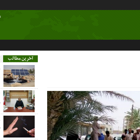
ا
آخرین مطالب
خ
ع
م
ز
س