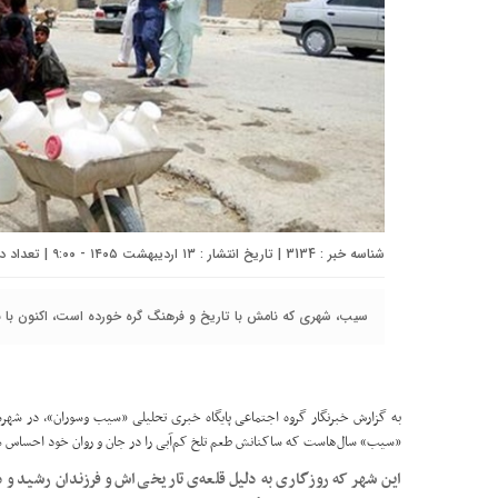
شناسه خبر : 3134 | تاریخ انتشار : ۱۳ اردیبهشت ۱۴۰۵ - ۹:۰۰ | تعداد دیدگاه :
سیب، شهری که نامش با تاریخ و فرهنگ گره خورده است، اکنون با بح
به گزارش خبرنگار گروه اجتماعی پایگاه خبری تحلیلی «سيب وسوران»، در شهرس
«سیب» سال‌هاست که ساکنانش طعم تلخ کم‌آبی را در جان و روان خود احساس م
این شهر که روزگاری به دلیل قلعه‌ی تاریخی‌اش و فرزندان رشید