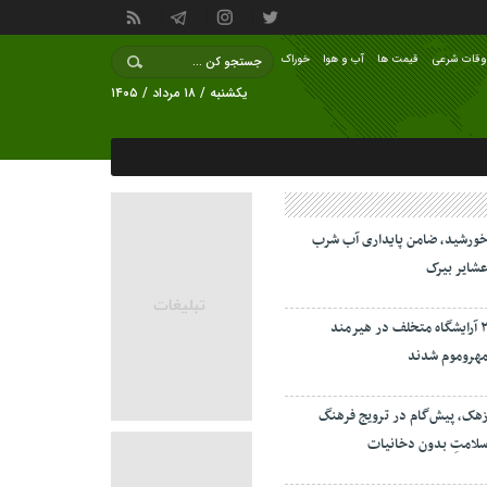
وقات شرعی
قیمت ها
آب و هوا
خوراک
یکشنبه / ۱۸ مرداد / ۱۴۰۵
ورشید، ضامن پایداری آب شرب
شایر بیرک
۲ آرایشگاه متخلف در هیرمند
هروموم شدند
هک، پیش‌گام در ترویج فرهنگ
لامتِ بدون دخانیات