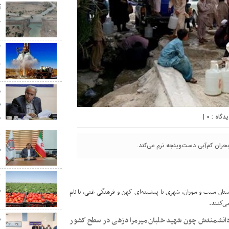
آ
خ
گ
ر
م
س
م
|
۰
ران کم‌آبی دست‌وپنجه نرم می‌کند.
س
گ
ط
تان سیب و سوران، شهری با پیشینه‌ای کهن و فرهنگی غنی، با نام
ی‌کنند.
س
 و دانشمندش چون شهید خلبان میرمرادزهی در سطح کشور