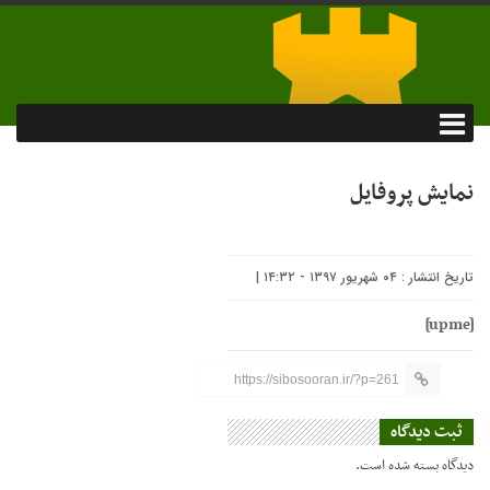
نمایش پروفایل
تاریخ انتشار : ۰۴ شهریور ۱۳۹۷ - ۱۴:۳۲ |
[upme]
https://sibosooran.ir/?p=261
ثبت دیدگاه
دیدگاه بسته شده است.