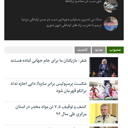
شهر سیب در محاصره زباله‌ها
سنگ بی تدبیری مسئولین شهرداری سیب در مسیر ارتباطی مردم/
ترمیم یا تخریب راه های ارتباطی درون شهری
محبوب
جدید
کامنت
شفر: بازیکنان ما برای جام جهانی آماده هستند
شکست پرسپولیس برابر سایپا/ دایی اجازه نداد
برانکو قهرمان شود
کشف و توقیف ۷.۵ تن مواد مخدر در استان
مرکزی طی سال ۹۶