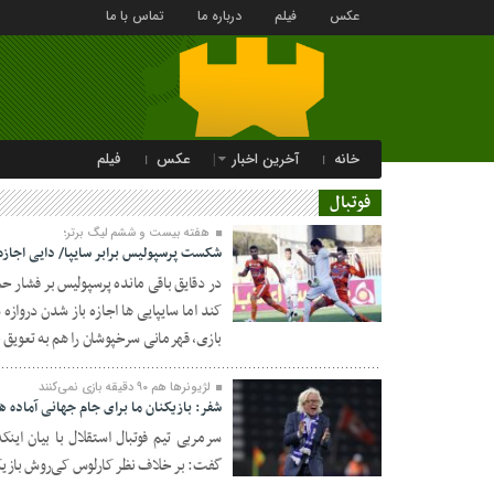
عکس
فیلم
درباره ما
تماس با ما
خانه
آخرین اخبار
عکس
فیلم
فوتبال
هفته بیست و ششم لیگ برتر؛
شکست پرسپولیس برابر سایپا/ دایی اجازه 
در دقایق باقی مانده پرسپولیس بر فشار ح
کند اما سایپایی ها اجازه باز شدن دروازه 
۰۹ فروردین ۱۳۹۷
بازی، قهرمانی سرخپوشان را هم به تعویق ب
لژیونرها هم ۹۰ دقیقه بازی نمی‌کنند
شفر: بازیکنان ما برای جام جهانی آماده 
سرمربی تیم فوتبال استقلال با بیان اینک
گفت: بر خلاف نظر کارلوس کی‌روش بازیکن
۰۹ فروردین ۱۳۹۷