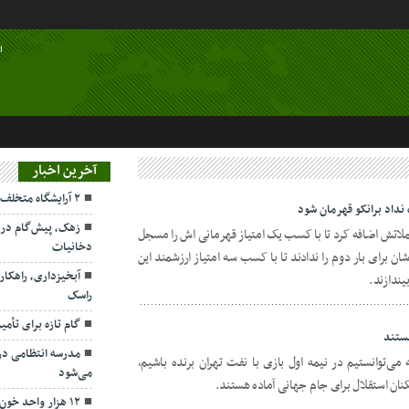
ا
آخرین اخبار
۲ آرایشگاه متخلف در هیرمند مهروموم شدند
نداد برانکو قهرمان شود
زهک، پیش‌گام در 
ملاتش اضافه کرد تا با کسب یک امتیاز قهرمانی اش را مسجل
دخانیات
شان برای بار دوم را ندادند تا با کسب سه امتیاز ارزشمند این
آبخیزداری، راهکا
یندازند.
راسک
گام تازه برای تأم
هستند
مدرسه انتظامی در 
ه می‌توانستیم در نیمه اول بازی با نفت تهران برنده باشیم،
می‌شود
ان استقلال برای جام جهانی آماده هستند.
۱۲ هزار واحد خون، نیاز پنهان سیستان‌وبلوچستان