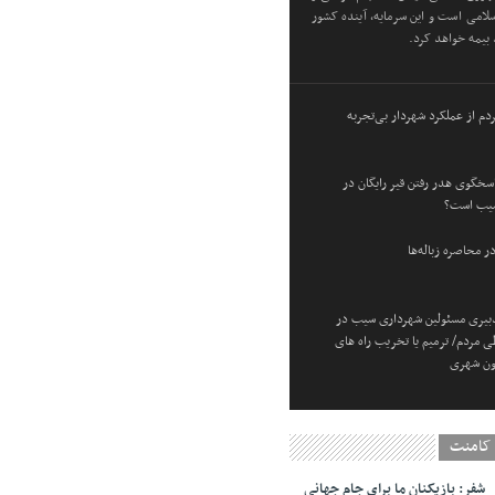
سلامی است و این سرمایه، آینده کشور
د بیمه خواهد کرد.
دم از عملکرد شهردار بی‌تجربه
خگوی هدر رفتن قیر رایگان در
یب است؟
 محاصره زباله‌ها
بیری مسئولین شهرداری سیب در
طی مردم/ ترمیم یا تخریب راه های
ون شهری
کامنت
شفر: بازیکنان ما برای جام جهانی