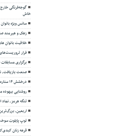
گوجه‌فرنگی خارج 
خاش
سانس ویژه بانوان
زهک و هیرمند صا
خلاقیت بانوان ها
فرار تروریست‌های 
برگزاری مسابقات ف
صنعت بازیافت، نس
درخشش ۱۴ ستاره چابهار در آسمان هنر
روشنایی بیهوده مع
تنگه هرمز، نماد ا
اربعین، بزرگ‌تری
توپ پایلوت سوخت
قرعه زنان کبدی‌کا