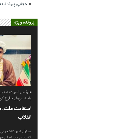
حجاب، پیوند انت
پرونده ویژه
رئیس امور دانشجویی
واحد سراوان مطرح کرد
استقامت ملت، ض
انقلاب
مسئول امور دانشجویی و
گفت: سرمایه اصلی جمه