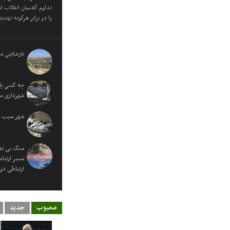
تداوم گفتمان انقلاب ا
را در برابر هرگونه تهدی
نارضایتی مر
چه کسی پاس
شهرداری س
شهر سیب در
سنگ بی تد
مسیر ارتبا
ارتباطی در
محبوب
جدید